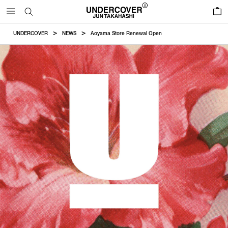
0
UNDERCOVER
NEWS
Aoyama Store Renewal Open