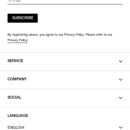
SUBSCRIBE
By registering above, you agree to our Privacy Policy. Please refer to our
Privacy Policy
.
SERVICE
SHOPPING GUIDE
COMPANY
CONTACT
LEGAL
SOCIAL
PRIVACY POLICY
TERMS OF USE
INSTAGRAM
LANGUAGE
FACEBOOK
ENGLISH
X